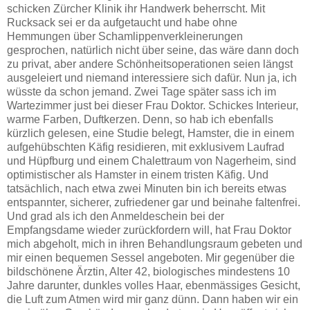
schicken Zürcher Klinik ihr Handwerk beherrscht. Mit
Rucksack sei er da aufgetaucht und habe ohne
Hemmungen über Schamlippenverkleinerungen
gesprochen, natürlich nicht über seine, das wäre dann doch
zu privat, aber andere Schönheitsoperationen seien längst
ausgeleiert und niemand interessiere sich dafür. Nun ja, ich
wüsste da schon jemand. Zwei Tage später sass ich im
Wartezimmer just bei dieser Frau Doktor. Schickes Interieur,
warme Farben, Duftkerzen. Denn, so hab ich ebenfalls
kürzlich gelesen, eine Studie belegt, Hamster, die in einem
aufgehübschten Käfig residieren, mit exklusivem Laufrad
und Hüpfburg und einem Chalettraum von Nagerheim, sind
optimistischer als Hamster in einem tristen Käfig. Und
tatsächlich, nach etwa zwei Minuten bin ich bereits etwas
entspannter, sicherer, zufriedener gar und beinahe faltenfrei.
Und grad als ich den Anmeldeschein bei der
Empfangsdame wieder zurückfordern will, hat Frau Doktor
mich abgeholt, mich in ihren Behandlungsraum gebeten und
mir einen bequemen Sessel angeboten. Mir gegenüber die
bildschönene Ärztin, Alter 42, biologisches mindestens 10
Jahre darunter, dunkles volles Haar, ebenmässiges Gesicht,
die Luft zum Atmen wird mir ganz dünn. Dann haben wir ein