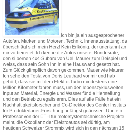
Ich bin ja ein ausgesprochener
Autofan. Marken und Motoren, Technik, Innenausstattung, da
überschlägt sich mein Herz! Kein Erlkönig, der unerkannt an
mir vorbeireitet. Ich kenne die Autos unserer Bundesräte,
den silbernen 4x4-Subaru von Ueli Maurer zum Beispiel und
weiss, dass sein Sohn ihn in eine Hauswand gesetzt hat.
Zum Glück glimpflich davon gekommen, Mauer wie Maurer.
Ich sehe den Tesla von Doris Leuthard vor mir und hab
gehört, dass sie mit dem Elektro-Turbo mindestens eine
Million Kilometer fahren muss, um den lebenszyklusweiten
Input an Material, Energie und Wasser für die Herstellung
und den Betrieb zu egalisieren. Dies auf alle Fälle hat ein
Nachhaltigkeitsforscher und Co-Direktor des Genfer Instituts
für Produktedauer-Forschung unlängst geäussert. Und ein
Professor von der ETH für motorsystemtechnische Projekte
meint, die Ökobilanz der Elektroautos sei dürftig, am
heutigen Schweizer Strommix wird sich in den nächsten 15