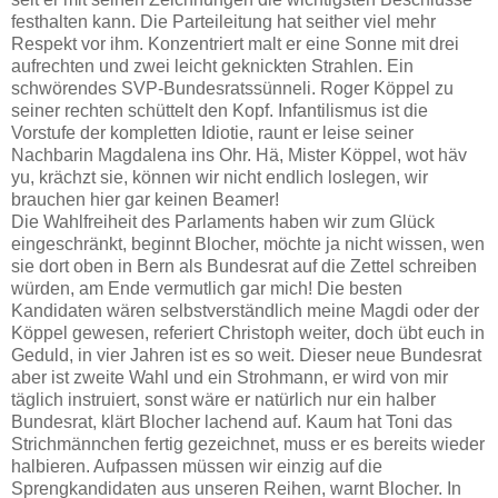
festhalten kann. Die Parteileitung hat seither viel mehr
Respekt vor ihm. Konzentriert malt er eine Sonne mit drei
aufrechten und zwei leicht geknickten Strahlen. Ein
schwörendes SVP-Bundesratssünneli. Roger Köppel zu
seiner rechten schüttelt den Kopf. Infantilismus ist die
Vorstufe der kompletten Idiotie, raunt er leise seiner
Nachbarin Magdalena ins Ohr. Hä, Mister Köppel, wot häv
yu, krächzt sie, können wir nicht endlich loslegen, wir
brauchen hier gar keinen Beamer!
Die Wahlfreiheit des Parlaments haben wir zum Glück
eingeschränkt, beginnt Blocher, möchte ja nicht wissen, wen
sie dort oben in Bern als Bundesrat auf die Zettel schreiben
würden, am Ende vermutlich gar mich! Die besten
Kandidaten wären selbstverständlich meine Magdi oder der
Köppel gewesen, referiert Christoph weiter, doch übt euch in
Geduld, in vier Jahren ist es so weit. Dieser neue Bundesrat
aber ist zweite Wahl und ein Strohmann, er wird von mir
täglich instruiert, sonst wäre er natürlich nur ein halber
Bundesrat, klärt Blocher lachend auf. Kaum hat Toni das
Strichmännchen fertig gezeichnet, muss er es bereits wieder
halbieren. Aufpassen müssen wir einzig auf die
Sprengkandidaten aus unseren Reihen, warnt Blocher. In