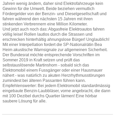
Jahren wenig ändern, daher sind Elektrofahrzeuge kein
Gewinn für die Umwelt. Beide beziehen vermutlich
Fördergelder von der Benzin- und Dieselgesellschaft und
fahren während den nächsten 15 Jahren mit ihren
stinkenden Verbrennern eine Million Kilometer.
Und jetzt auch noch das: Abgasfreie Elektroautos fahren
völlig leise! Rollen lautlos durch die Strassen und
erschrecken hinterhältig ahnungslose Bürger! Unglaublich!
Mit einer Interpellation fordert die SP-Nationalrätin Bea
Heim akustische Warnsignale zur allgemeinen Sicherheit.
Der Bundesrat möchte entsprechende Vorschriften im
Sommer 2019 in Kraft setzen und prüft das
selbstauslösende Martinshorn - sobald sich d
as
Elektromobil einem Fussgänger oder einer Hausmauer
nähert
- was natürlich zu akuten Herzrhythmusstörungen
zumindest bei älteren Passanten führen kann.
Empfehlenswerter: Bei jedem Elektromobil standardmässig
eingebaute Benzin-Laubbläser, vorne angebracht, die dann
mit 100 Dezibel durchs Quartier lärmen! Eine hörbar
saubere Lösung für alle.