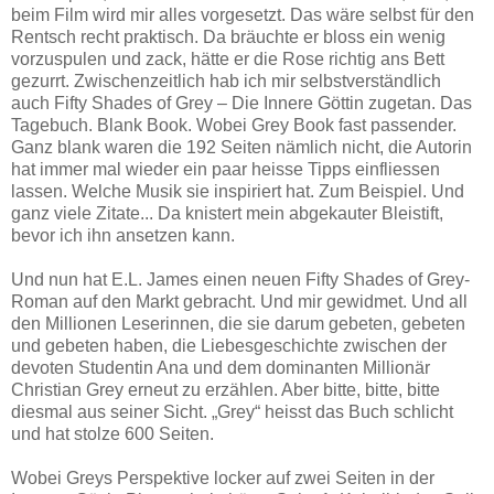
beim Film wird mir alles vorgesetzt. Das wäre selbst für den
Rentsch recht praktisch. Da bräuchte er bloss ein wenig
vorzuspulen und zack, hätte er die Rose richtig ans Bett
gezurrt. Zwischenzeitlich hab ich mir selbstverständlich
auch Fifty Shades of Grey – Die Innere Göttin zugetan. Das
Tagebuch. Blank Book. Wobei Grey Book fast passender.
Ganz blank waren die 192 Seiten nämlich nicht, die Autorin
hat immer mal wieder ein paar heisse Tipps einfliessen
lassen. Welche Musik sie inspiriert hat. Zum Beispiel. Und
ganz viele Zitate... Da knistert mein abgekauter Bleistift,
bevor ich ihn ansetzen kann.
Und nun hat E.L. James einen neuen Fifty Shades of Grey-
Roman auf den Markt gebracht. Und mir gewidmet. Und all
den Millionen Leserinnen, die sie darum gebeten, gebeten
und gebeten haben, die Liebesgeschichte zwischen der
devoten Studentin Ana und dem dominanten Millionär
Christian Grey erneut zu erzählen. Aber bitte, bitte, bitte
diesmal aus seiner Sicht. „Grey“ heisst das Buch schlicht
und hat stolze 600 Seiten.
Wobei Greys Perspektive locker auf zwei Seiten in der