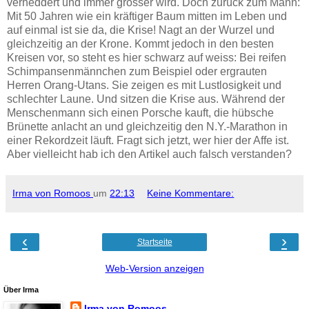
verheddert und immer grösser wird. Doch zurück zum Mann:
Mit 50 Jahren wie ein kräftiger Baum mitten im Leben und
auf einmal ist sie da, die Krise! Nagt an der Wurzel und
gleichzeitig an der Krone. Kommt jedoch in den besten
Kreisen vor, so steht es hier schwarz auf weiss: Bei reifen
Schimpansenmännchen zum Beispiel oder ergrauten
Herren Orang-Utans. Sie zeigen es mit Lustlosigkeit und
schlechter Laune. Und sitzen die Krise aus. Während der
Menschenmann sich einen Porsche kauft, die hübsche
Brünette anlacht an und gleichzeitig den N.Y.-Marathon in
einer Rekordzeit läuft. Fragt sich jetzt, wer hier der Affe ist.
Aber vielleicht hab ich den Artikel auch falsch verstanden?
Irma von Romoos
um
22:13
Keine Kommentare:
‹
›
Startseite
Web-Version anzeigen
Über Irma
Irma von Romoos