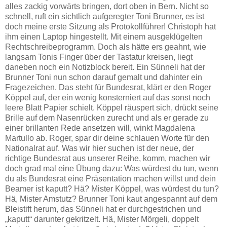
alles zackig vorwärts bringen, dort oben in Bern. Nicht so
schnell, ruft ein sichtlich aufgeregter Toni Brunner, es ist
doch meine erste Sitzung als Protokollführer! Christoph hat
ihm einen Laptop hingestellt. Mit einem ausgeklügelten
Rechtschreibeprogramm. Doch als hätte ers geahnt, wie
langsam Tonis Finger über der Tastatur kreisen, liegt
daneben noch ein Notizblock bereit. Ein Sünneli hat der
Brunner Toni nun schon darauf gemalt und dahinter ein
Fragezeichen. Das steht für Bundesrat, klärt er den Roger
Köppel auf, der ein wenig konsterniert auf das sonst noch
leere Blatt Papier schielt. Köppel räuspert sich, drückt seine
Brille auf dem Nasenrücken zurecht und als er gerade zu
einer brillanten Rede ansetzen will, winkt Magdalena
Martullo ab. Roger, spar dir deine schlauen Worte für den
Nationalrat auf. Was wir hier suchen ist der neue, der
richtige Bundesrat aus unserer Reihe, komm, machen wir
doch grad mal eine Übung dazu: Was würdest du tun, wenn
du als Bundesrat eine Präsentation machen willst und dein
Beamer ist kaputt? Hä? Mister Köppel, was würdest du tun?
Hä, Mister Amstutz? Brunner Toni kaut angespannt auf dem
Bleistift herum, das Sünneli hat er durchgestrichen und
„kaputt“ darunter gekritzelt. Hä, Mister Mörgeli, doppelt