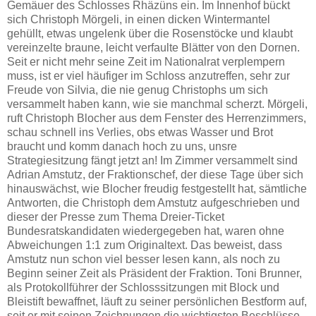
Gemäuer des Schlosses Rhäzüns ein. Im Innenhof bückt
sich Christoph Mörgeli, in einen dicken Wintermantel
gehüllt, etwas ungelenk über die Rosenstöcke und klaubt
vereinzelte braune, leicht verfaulte Blätter von den Dornen.
Seit er nicht mehr seine Zeit im Nationalrat verplempern
muss, ist er viel häufiger im Schloss anzutreffen, sehr zur
Freude von Silvia, die nie genug Christophs um sich
versammelt haben kann, wie sie manchmal scherzt. Mörgeli,
ruft Christoph Blocher aus dem Fenster des Herrenzimmers,
schau schnell ins Verlies, obs etwas Wasser und Brot
braucht und komm danach hoch zu uns, unsre
Strategiesitzung fängt jetzt an! Im Zimmer versammelt sind
Adrian Amstutz, der Fraktionschef, der diese Tage über sich
hinauswächst, wie Blocher freudig festgestellt hat, sämtliche
Antworten, die Christoph dem Amstutz aufgeschrieben und
dieser der Presse zum Thema Dreier-Ticket
Bundesratskandidaten wiedergegeben hat, waren ohne
Abweichungen 1:1 zum Originaltext. Das beweist, dass
Amstutz nun schon viel besser lesen kann, als noch zu
Beginn seiner Zeit als Präsident der Fraktion. Toni Brunner,
als Protokollführer der Schlosssitzungen mit Block und
Bleistift bewaffnet, läuft zu seiner persönlichen Bestform auf,
seit er mit seinen Zeichnungen die wichtigsten Beschlüsse