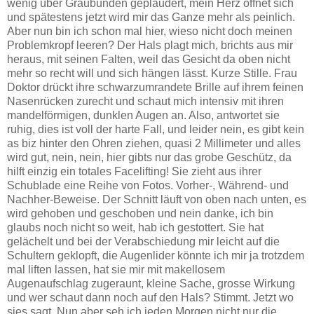
wenig über Graubünden geplaudert, mein Herz öffnet sich
und spätestens jetzt wird mir das Ganze mehr als peinlich.
Aber nun bin ich schon mal hier, wieso nicht doch meinen
Problemkropf leeren? Der Hals plagt mich, brichts aus mir
heraus, mit seinen Falten, weil das Gesicht da oben nicht
mehr so recht will und sich hängen lässt. Kurze Stille. Frau
Doktor drückt ihre schwarzumrandete Brille auf ihrem feinen
Nasenrücken zurecht und schaut mich intensiv mit ihren
mandelförmigen, dunklen Augen an. Also, antwortet sie
ruhig, dies ist voll der harte Fall, und leider nein, es gibt kein
as biz hinter den Ohren ziehen, quasi 2 Millimeter und alles
wird gut, nein, nein, hier gibts nur das grobe Geschütz, da
hilft einzig ein totales Facelifting! Sie zieht aus ihrer
Schublade eine Reihe von Fotos. Vorher-, Während- und
Nachher-Beweise. Der Schnitt läuft von oben nach unten, es
wird gehoben und geschoben und nein danke, ich bin
glaubs noch nicht so weit, hab ich gestottert. Sie hat
gelächelt und bei der Verabschiedung mir leicht auf die
Schultern geklopft, die Augenlider könnte ich mir ja trotzdem
mal liften lassen, hat sie mir mit makellosem
Augenaufschlag zugeraunt, kleine Sache, grosse Wirkung
und wer schaut dann noch auf den Hals? Stimmt. Jetzt wo
sies sagt. Nun aber seh ich jeden Morgen nicht nur die