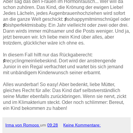
Aber sag das den Frauen im Hormonrausch... Wer will da
schon zuhören. Das Kind, die Krönung der ewigen Liebe!
Jedes Lächeln, jedes Augenbrauenhochziehen wird sofort
an die ganze Welt geschickt:
♯
sohappymitmimschnügel oder
♯
bishperfektmisbaby. Ein Jahr vielleicht oder zwei oder drei.
Dann wirds immer mühsamer und die Posts weniger. Und ja,
jetzt bereuen wir. Ich liebe mein Kind über alles, aber
trotzdem, glücklicher wäre ich ohne es.
In diesem Fall hilft nur das Rückgaberecht:
♯
recyclingmeinliebeskind. Dort wird der anstrengende
Junior in ein Regal verfrachtet und wartet bis sich jemand
mit unbändigem Kinderwunsch seiner erbarmt.
Alles wunderbar! So easy! Aber bedenkt, liebe Mütter,
gleiches Recht für alle: Das Kind darf selbstverständlich
seine Mutter ebenfalls zurückbringen. Wenn sie nervt, zickt
und im Klimakterium steckt. Oder noch schlimmer: Bereut,
ein Kind bekommen zu haben!
Irma von Romoos
um
09:28
Keine Kommentare: