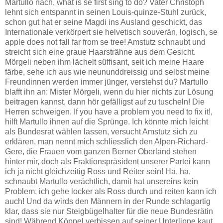
Martullo nach, what is se first sing to do? Vater Christoph
lehnt sich entspannt in seinen Louis-quinze-Stuhl zurück,
schon gut hat er seine Magdi ins Ausland geschickt, das
Internationale verkörpert sie helvetisch souverän, logisch, se
apple does not fall far from se tree! Amstutz schnaubt und
streicht sich eine graue Haarsträhne aus dem Gesicht.
Mörgeli neben ihm lächelt süffisant, seit ich meine Haare
färbe, sehe ich aus wie neununddreissig und selbst meine
Freundinnen werden immer jünger, verstehst du? Martullo
blafft ihn an: Mister Mörgeli, wenn du hier nichts zur Lösung
beitragen kannst, dann hör gefälligst auf zu tuscheln! Die
Herren schweigen. If you have a problem you need to fix it!,
hilft Martullo ihnen auf die Sprünge. Ich könnte mich leicht
als Bundesrat wählen lassen, versucht Amstutz sich zu
erklären, man nennt mich schliesslich den Alpen-Richard-
Gere, die Frauen vom ganzen Berner Oberland stehen
hinter mir, doch als Fraktionspräsident unserer Partei kann
ich ja nicht gleichzeitig Ross und Reiter sein! Ha, ha,
schnaubt Martullo verächtlich, damit hat unsereins kein
Problem, ich gehe locker als Ross durch und reiten kann ich
auch! Und da wirds den Männern in der Runde schlagartig
klar, dass sie nur Steigbügelhalter für die neue Bundesrätin
sind! Während Köppel verbissen auf seiner Unterlippe kaut,