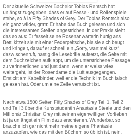
Der aktuelle Schweizer Bachelor Tobias Rentsch hat
unlängst zugegeben, dass er auf Fessel- und Rollenspiele
stehe, so à la Fifty Shades of Grey. Der Tobias Rentsch also
ein ganz wilder, grrrrr. Er habe das Buch gelesen und sich
die interessanten Stellen angestrichen. In der Praxis sieht
das so aus: Er fesselt seine Rosenanwärterin hurtig ans
Bett, kitzelt sie mit einer Federpeitsche, bis sie sich beugt
und kringelt, darauf er schnell ein „Sorry, wart mal kurz“
dazwischenruft, hastig die Lesebrille aufsetzt, die Seite mit
dem Buchzeichen aufklappt, um die unterstrichene Passage
zu verinnerlichen und just dann, wenn er weiss wies
weitergeht, ist der Rosendame die Luft ausgegangen.
Erstickt am Kabelbinder, weil er die Technik im Buch falsch
gelesen hat. Oder um eine Zeile verrutscht ist.
Nach etwa 1500 Seiten Fifty Shades of Grey Teil 1, Teil 2
und Teil 3 über die Kunststudentin Anastasia Steele und den
Millionär Christian Grey mit seinen eigenwilligen Vorlieben
ist ja unlängst ein Film dazu erschienen. Wunderbar, so
brauche ich gar nicht mehr meine eigene Phantasie
anzuzapfen, wie das mit den Büchern so üblich ist, nein,