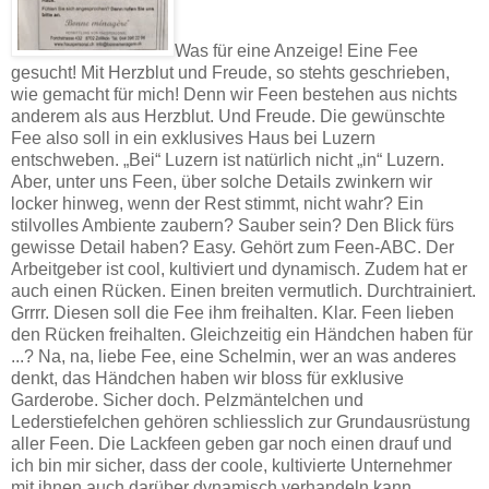
Was für eine Anzeige! Eine Fee
gesucht! Mit Herzblut und Freude, so stehts geschrieben,
wie gemacht für mich! Denn wir Feen bestehen aus nichts
anderem als aus Herzblut. Und Freude. Die gewünschte
Fee also soll in ein exklusives Haus bei Luzern
entschweben. „Bei“ Luzern ist natürlich nicht „in“ Luzern.
Aber, unter uns Feen, über solche Details zwinkern wir
locker hinweg, wenn der Rest stimmt, nicht wahr? Ein
stilvolles Ambiente zaubern? Sauber sein? Den Blick fürs
gewisse Detail haben? Easy. Gehört zum Feen-ABC. Der
Arbeitgeber ist cool, kultiviert und dynamisch. Zudem hat er
auch einen Rücken. Einen breiten vermutlich. Durchtrainiert.
Grrrr. Diesen soll die Fee ihm freihalten. Klar. Feen lieben
den Rücken freihalten. Gleichzeitig ein Händchen haben für
...? Na, na, liebe Fee, eine Schelmin, wer an was anderes
denkt, das Händchen haben wir bloss für exklusive
Garderobe. Sicher doch. Pelzmäntelchen und
Lederstiefelchen gehören schliesslich zur Grundausrüstung
aller Feen. Die Lackfeen geben gar noch einen drauf und
ich bin mir sicher, dass der coole, kultivierte Unternehmer
mit ihnen auch darüber dynamisch verhandeln kann.