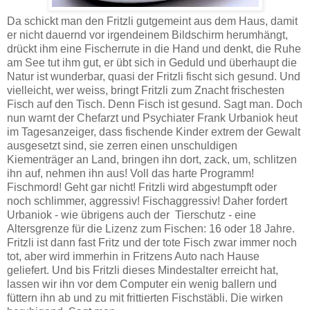
Da schickt man den Fritzli gutgemeint aus dem Haus, damit
er nicht dauernd vor irgendeinem Bildschirm herumhängt,
drückt ihm eine Fischerrute in die Hand und denkt, die Ruhe
am See tut ihm gut, er übt sich in Geduld und überhaupt die
Natur ist wunderbar, quasi der Fritzli fischt sich gesund. Und
vielleicht, wer weiss, bringt Fritzli zum Znacht frischesten
Fisch auf den Tisch. Denn Fisch ist gesund. Sagt man. Doch
nun warnt der Chefarzt und Psychiater Frank Urbaniok heut
im Tagesanzeiger, dass fischende Kinder extrem der Gewalt
ausgesetzt sind, sie zerren einen unschuldigen
Kiementräger an Land, bringen ihn dort, zack, um, schlitzen
ihn auf, nehmen ihn aus! Voll das harte Programm!
Fischmord! Geht gar nicht! Fritzli wird abgestumpft oder
noch schlimmer, aggressiv! Fischaggressiv! Daher fordert
Urbaniok - wie übrigens auch der Tierschutz - eine
Altersgrenze für die Lizenz zum Fischen: 16 oder 18 Jahre.
Fritzli ist dann fast Fritz und der tote Fisch zwar immer noch
tot, aber wird immerhin in Fritzens Auto nach Hause
geliefert. Und bis Fritzli dieses Mindestalter erreicht hat,
lassen wir ihn vor dem Computer ein wenig ballern und
füttern ihn ab und zu mit frittierten Fischstäbli. Die wirken