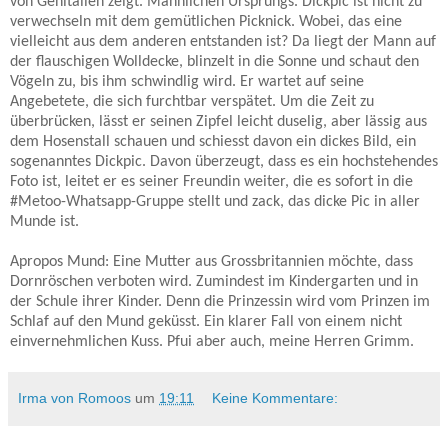
von Genitalien zeigt. Männlichen Ursprungs. Dickpic ist nicht zu
verwechseln mit dem gemütlichen Picknick. Wobei, das eine
vielleicht aus dem anderen entstanden ist? Da liegt der Mann auf
der flauschigen Wolldecke, blinzelt in die Sonne und schaut den
Vögeln zu, bis ihm schwindlig wird. Er wartet auf seine
Angebetete, die sich furchtbar verspätet. Um die Zeit zu
überbrücken, lässt er seinen Zipfel leicht duselig, aber lässig aus
dem Hosenstall schauen und schiesst davon ein dickes Bild, ein
sogenanntes Dickpic. Davon überzeugt, dass es ein hochstehendes
Foto ist, leitet er es seiner Freundin weiter, die es sofort in die
#
Metoo-Whatsapp-Gruppe stellt und zack, das dicke Pic in aller
Munde ist.
Apropos Mund: Eine Mutter aus Grossbritannien möchte, dass
Dornröschen verboten wird. Zumindest im Kindergarten und in
der Schule ihrer Kinder. Denn die Prinzessin wird vom Prinzen im
Schlaf auf den Mund geküsst. Ein klarer Fall von einem nicht
einvernehmlichen Kuss. Pfui aber auch, meine Herren Grimm.
Irma von Romoos
um
19:11
Keine Kommentare: