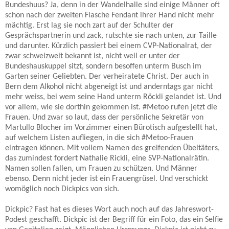
Bundeshuus? Ja, denn in der Wandelhalle sind einige Männer oft
schon nach der zweiten Flasche Fendant ihrer Hand nicht mehr
mächtig. Erst lag sie noch zart auf der Schulter der
Gesprächspartnerin und zack, rutschte sie nach unten, zur Taille
und darunter. Kürzlich passiert bei einem CVP-Nationalrat, der
zwar schweizweit bekannt ist, nicht weil er unter der
Bundeshauskuppel sitzt, sondern besoffen unterm Busch im
Garten seiner Geliebten. Der verheiratete Christ. Der auch in
Bern dem Alkohol nicht abgeneigt ist und anderntags gar nicht
mehr weiss, bei wem seine Hand unterm Röckli gelandet ist. Und
vor allem, wie sie dorthin gekommen ist.
#
Metoo rufen jetzt die
Frauen. Und zwar so laut, dass der persönliche Sekretär von
Martullo Blocher im Vorzimmer einen Bürotisch aufgestellt hat,
auf welchem Listen aufliegen, in die sich
#
Metoo-Frauen
eintragen können. Mit vollem Namen des greifenden Übeltäters,
das zumindest fordert Nathalie Rickli, eine SVP-Nationalrätin.
Namen sollen fallen, um Frauen zu schützen. Und Männer
ebenso. Denn nicht jeder ist ein Frauengrüsel. Und verschickt
womöglich noch Dickpics von sich.
Dickpic? Fast hat es dieses Wort auch noch auf das Jahreswort-
Podest geschafft. Dickpic ist der Begriff für ein Foto, das ein Selfie