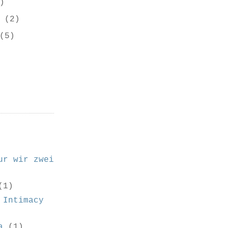
)
r
(2)
(5)
ur wir zwei
(1)
 Intimacy
a
(1)