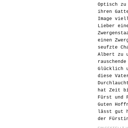
Optisch zu
ihren Gatt
Image viel
Lieber ein
Zwergensta
einen Zwer
seufzte Ch
Albert zu 
rauschende
Glücklich 
diese Vate
Durchlauch
hat Zeit b
Fürst und 
Guten Hoff
lässt gut 
der Fürsti