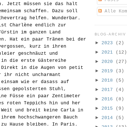
n. Jetzt müssen sie das halt
emeinsam schaffen. Dazu soll
Alle Kom
Ehevertrag helfen. Wunderbar.
ist Charlène endlich zur
Fürstin im ganzen Land
BLOG-ARCHIV
en. Hat ein paar Tränen bei der
►
2023
(2)
vergossen, kurz in ihren
►
2021
(12)
hleier geschnäuzt und
 in die erste Gästereihe
►
2020
(27)
 Direkt in die Augen von petit
►
2019
(3)
r ihr nicht uncharmant
►
2018
(5)
 einsam wie er dasass auf
ssen gepolsterten Stuhl,
►
2017
(4)
ine Füsse ein paar Zentimeter
►
2016
(8)
es roten Teppichs hin und her
►
2015
(9)
 Weit und breit keine Carla in
 ihrem hochschwangeren Bauch
►
2014
(5)
 zu Hause bleiben. In Paris.
►