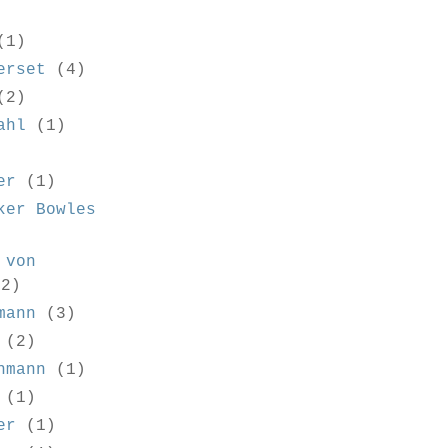
(1)
erset
(4)
(2)
ahl
(1)
er
(1)
ker Bowles
 von
(2)
mann
(3)
(2)
hmann
(1)
(1)
er
(1)