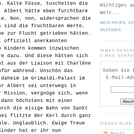
n. Kalte Füsse, tuschelten die
Wichtiges a
, Albert hätte eben furchtbare
Welt...
te. Non, non, widersprachen die
MEIN PROFIL V
s sind die fruchtbaren Werte,
ANZEIGEN
ne zur Flucht getrieben hätten.
i offiziell anerkannten
n Kindern kommen inzwischen
IRMAS GESCH
re dazu. Und diese hätten sich
E-MAIL VERF
ht aus der Liaison mit Charlène
Geben Sie 
afür während. Unschön das
E-Mail-Ad
 daheim im Grimaldi-Palast im
hr Albert sei unterwegs in
r Mission, vergnüge sich, wenn
 dann höchstens mit einer
urch die eisige Bahn von Sankt
bei flitzte der Kerl durch ganz
äle. Unglaublich. Ewige Treue
DIESEN BLOG
Kinder hat er ihr nun
Posts