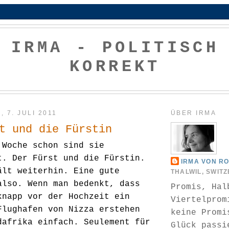
IRMA - POLITISCH
KORREKT
 7. JULI 2011
ÜBER IRMA
t und die Fürstin
 Woche schon sind sie
t. Der Fürst und die Fürstin.
IRMA VON R
ält weiterhin. Eine gute
THALWIL, SWIT
also. Wenn man bedenkt, dass
Promis, Hal
knapp vor der Hochzeit ein
Viertelprom
Flughafen von Nizza erstehen
keine Promi
dafrika einfach. Seulement für
Glück passi