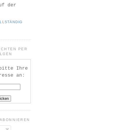
uf der
OLLSTÄNDIG
ICHTEN PER
OLGEN
bitte Ihre
resse an:
 ABONNIEREN