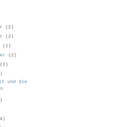
er
(2)
er
(2)
r
(1)
ber
(2)
(2)
)
st und die
in
)
4)