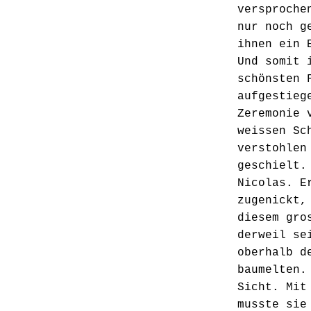
versproche
nur noch g
ihnen ein 
Und somit 
schönsten 
aufgestieg
Zeremonie 
weissen Sc
verstohlen
geschielt.
Nicolas. E
zugenickt,
diesem gro
derweil se
oberhalb d
baumelten.
Sicht. Mit
musste sie