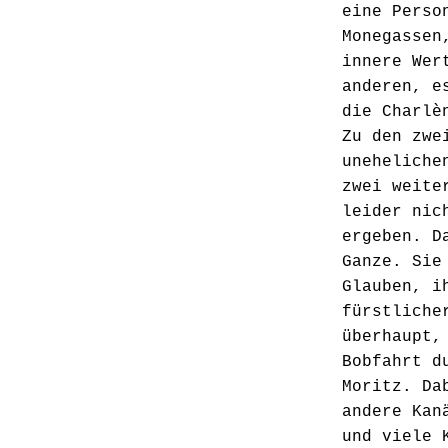
eine Perso
Monegassen
innere Wer
anderen, e
die Charlè
Zu den zwe
uneheliche
zwei weite
leider nic
ergeben. D
Ganze. Sie
Glauben, i
fürstliche
überhaupt,
Bobfahrt d
Moritz. Da
andere Kan
und viele 