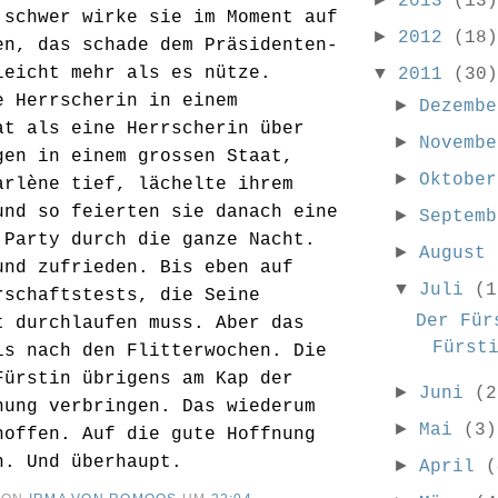
2013
(13)
 schwer wirke sie im Moment auf
►
2012
(18)
en, das schade dem Präsidenten-
leicht mehr als es nütze.
▼
2011
(30)
e Herrscherin in einem
►
Dezemb
at als eine Herrscherin über
►
Novemb
gen in einem grossen Staat,
►
Oktobe
arlène tief, lächelte ihrem
und so feierten sie danach eine
►
Septem
 Party durch die ganze Nacht.
►
August
und zufrieden. Bis eben auf
▼
Juli
(1
rschaftstests, die Seine
Der Für
t durchlaufen muss. Aber das
Fürst
is nach den Flitterwochen. Die
Fürstin übrigens am Kap der
►
Juni
(2
nung verbringen. Das wiederum
►
Mai
(3)
hoffen. Auf die gute Hoffnung
n. Und überhaupt.
►
April
(