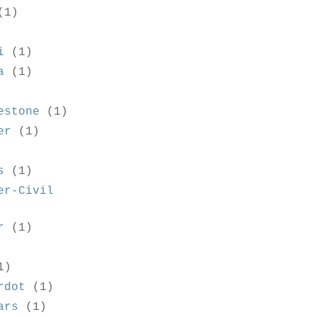
(1)
i
(1)
a
(1)
estone
(1)
er
(1)
s
(1)
er-Civil
r
(1)
1)
rdot
(1)
ars
(1)