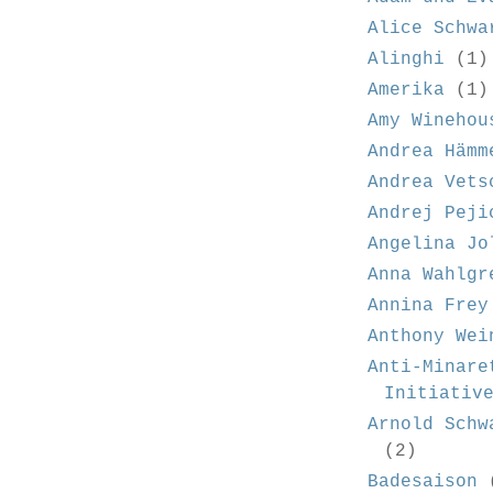
Alice Schwa
Alinghi
(1)
Amerika
(1)
Amy Winehou
Andrea Hämm
Andrea Vets
Andrej Peji
Angelina Jo
Anna Wahlgr
Annina Frey
Anthony Wei
Anti-Minare
Initiativ
Arnold Schw
(2)
Badesaison