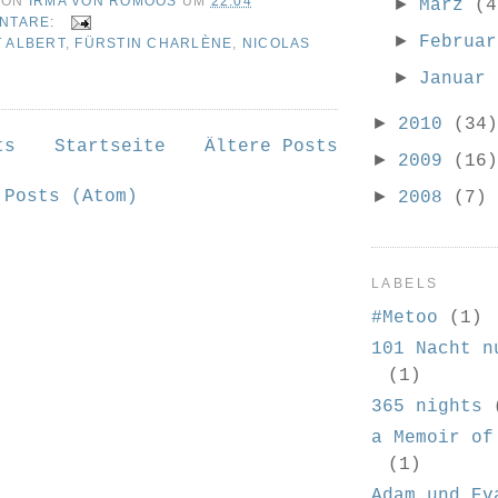
VON
IRMA VON ROMOOS
UM
22:04
►
März
(4
ENTARE:
►
Februa
 ALBERT
,
FÜRSTIN CHARLÈNE
,
NICOLAS
►
Januar
►
2010
(34)
ts
Startseite
Ältere Posts
►
2009
(16)
n
Posts (Atom)
►
2008
(7)
LABELS
#Metoo
(1)
101 Nacht n
(1)
365 nights
a Memoir of
(1)
Adam und Ev