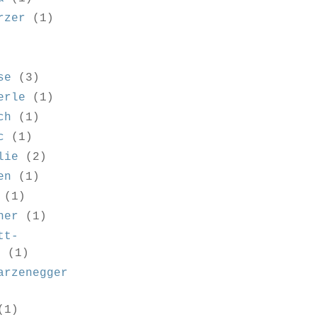
rzer
(1)
se
(3)
erle
(1)
ch
(1)
c
(1)
lie
(2)
en
(1)
(1)
ner
(1)
tt-
e
(1)
arzenegger
(1)