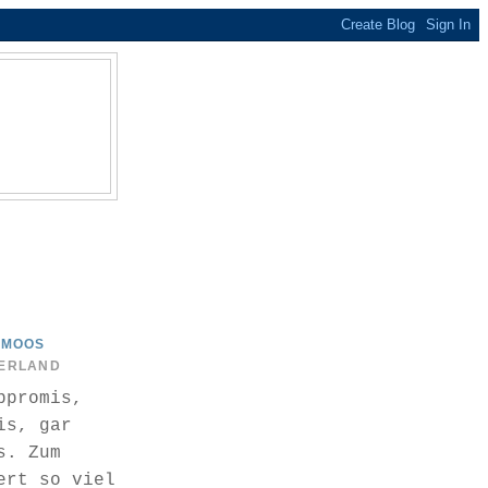
OMOOS
ZERLAND
bpromis,
is, gar
s. Zum
ert so viel