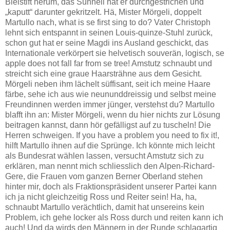
Bleistift herum, das Sünneli hat er durchgestrichen und
„kaputt“ darunter gekritzelt. Hä, Mister Mörgeli, doppelt
Martullo nach, what is se first sing to do? Vater Christoph
lehnt sich entspannt in seinen Louis-quinze-Stuhl zurück,
schon gut hat er seine Magdi ins Ausland geschickt, das
Internationale verkörpert sie helvetisch souverän, logisch, se
apple does not fall far from se tree! Amstutz schnaubt und
streicht sich eine graue Haarsträhne aus dem Gesicht.
Mörgeli neben ihm lächelt süffisant, seit ich meine Haare
färbe, sehe ich aus wie neununddreissig und selbst meine
Freundinnen werden immer jünger, verstehst du? Martullo
blafft ihn an: Mister Mörgeli, wenn du hier nichts zur Lösung
beitragen kannst, dann hör gefälligst auf zu tuscheln! Die
Herren schweigen. If you have a problem you need to fix it!,
hilft Martullo ihnen auf die Sprünge. Ich könnte mich leicht
als Bundesrat wählen lassen, versucht Amstutz sich zu
erklären, man nennt mich schliesslich den Alpen-Richard-
Gere, die Frauen vom ganzen Berner Oberland stehen
hinter mir, doch als Fraktionspräsident unserer Partei kann
ich ja nicht gleichzeitig Ross und Reiter sein! Ha, ha,
schnaubt Martullo verächtlich, damit hat unsereins kein
Problem, ich gehe locker als Ross durch und reiten kann ich
auch! Und da wirds den Männern in der Runde schlagartig