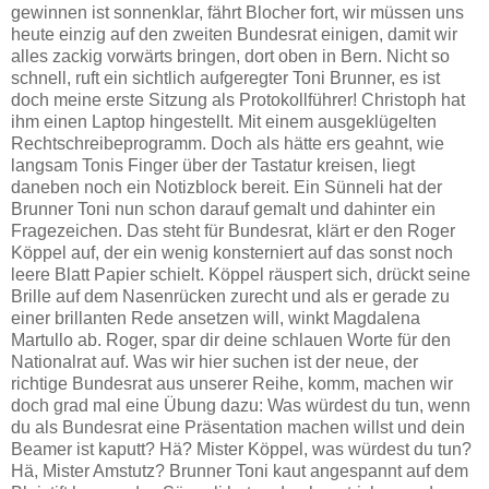
gewinnen ist sonnenklar, fährt Blocher fort, wir müssen uns
heute einzig auf den zweiten Bundesrat einigen, damit wir
alles zackig vorwärts bringen, dort oben in Bern. Nicht so
schnell, ruft ein sichtlich aufgeregter Toni Brunner, es ist
doch meine erste Sitzung als Protokollführer! Christoph hat
ihm einen Laptop hingestellt. Mit einem ausgeklügelten
Rechtschreibeprogramm. Doch als hätte ers geahnt, wie
langsam Tonis Finger über der Tastatur kreisen, liegt
daneben noch ein Notizblock bereit. Ein Sünneli hat der
Brunner Toni nun schon darauf gemalt und dahinter ein
Fragezeichen. Das steht für Bundesrat, klärt er den Roger
Köppel auf, der ein wenig konsterniert auf das sonst noch
leere Blatt Papier schielt. Köppel räuspert sich, drückt seine
Brille auf dem Nasenrücken zurecht und als er gerade zu
einer brillanten Rede ansetzen will, winkt Magdalena
Martullo ab. Roger, spar dir deine schlauen Worte für den
Nationalrat auf. Was wir hier suchen ist der neue, der
richtige Bundesrat aus unserer Reihe, komm, machen wir
doch grad mal eine Übung dazu: Was würdest du tun, wenn
du als Bundesrat eine Präsentation machen willst und dein
Beamer ist kaputt? Hä? Mister Köppel, was würdest du tun?
Hä, Mister Amstutz? Brunner Toni kaut angespannt auf dem