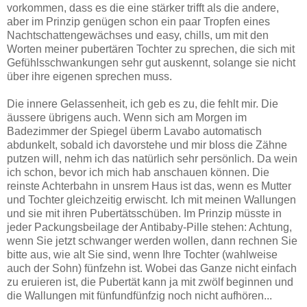
vorkommen, dass es die eine stärker trifft als die andere,
aber im Prinzip genügen schon ein paar Tropfen eines
Nachtschattengewächses und easy, chills, um mit den
Worten meiner pubertären Tochter zu sprechen, die sich mit
Gefühlsschwankungen sehr gut auskennt, solange sie nicht
über ihre eigenen sprechen muss.
Die innere Gelassenheit, ich geb es zu, die fehlt mir. Die
äussere übrigens auch. Wenn sich am Morgen im
Badezimmer der Spiegel überm Lavabo automatisch
abdunkelt, sobald ich davorstehe und mir bloss die Zähne
putzen will, nehm ich das natürlich sehr persönlich. Da wein
ich schon, bevor ich mich hab anschauen können. Die
reinste Achterbahn in unsrem Haus ist das, wenn es Mutter
und Tochter gleichzeitig erwischt. Ich mit meinen Wallungen
und sie mit ihren Pubertätsschüben. Im Prinzip müsste in
jeder Packungsbeilage der Antibaby-Pille stehen: Achtung,
wenn Sie jetzt schwanger werden wollen, dann rechnen Sie
bitte aus, wie alt Sie sind, wenn Ihre Tochter (wahlweise
auch der Sohn) fünfzehn ist. Wobei das Ganze nicht einfach
zu eruieren ist, die Pubertät kann ja mit zwölf beginnen und
die Wallungen mit fünfundfünfzig noch nicht aufhören...