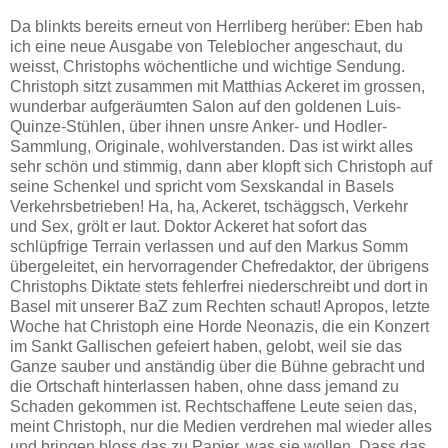
Da blinkts bereits erneut von Herrliberg herüber: Eben hab
ich eine neue Ausgabe von Teleblocher angeschaut, du
weisst, Christophs wöchentliche und wichtige Sendung.
Christoph sitzt zusammen mit Matthias Ackeret im grossen,
wunderbar aufgeräumten Salon auf den goldenen Luis-
Quinze-Stühlen, über ihnen unsre Anker- und Hodler-
Sammlung, Originale, wohlverstanden. Das ist wirkt alles
sehr schön und stimmig, dann aber klopft sich Christoph auf
seine Schenkel und spricht vom Sexskandal in Basels
Verkehrsbetrieben! Ha, ha, Ackeret, tschäggsch, Verkehr
und Sex, grölt er laut. Doktor Ackeret hat sofort das
schlüpfrige Terrain verlassen und auf den Markus Somm
übergeleitet, ein hervorragender Chefredaktor, der übrigens
Christophs Diktate stets fehlerfrei niederschreibt und dort in
Basel mit unserer BaZ zum Rechten schaut! Apropos, letzte
Woche hat Christoph eine Horde Neonazis, die ein Konzert
im Sankt Gallischen gefeiert haben, gelobt, weil sie das
Ganze sauber und anständig über die Bühne gebracht und
die Ortschaft hinterlassen haben, ohne dass jemand zu
Schaden gekommen ist. Rechtschaffene Leute seien das,
meint Christoph, nur die Medien verdrehen mal wieder alles
und bringen bloss das zu Papier, was sie wollen. Dass das