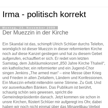
Irma - politisch korrekt
Montag, 23. November 2009
Der Muezzin in der Kirche
Ein Skandal ist das, schimpft Ulrich Schlüer durchs Telefon,
womöglich ist dieser Muezzin in dieser reformierten Kirche
noch auf diese Kanzel gestiegen und hat zu diesem Gebet
aufgerufen, echauffiert er sich. Er redet vom letzten
Samstag, dem Jubiläumskonzert „850 Jahre Kirche Thalwil“,
ein katholischer, ein reformierter und ein Jugend-Chor
singen Jenkins „The armed man“ – eine Messe über Krieg
und Frieden in allen Zeitaltern, Ländern und Konfessionen.
Ein Muezzin erhebt mittendrin seine Stimme. Zu Gott. Und
vor ausverkauften Bänken. Das Publikum ist berührt,
schaurig schön seis gewesen, spricht die
Gemeindepräsidentin danach. Jetzt kommen sie schon in
unsre Kirchen, flüstert Schlüer mir aufgeregt ins Ohr, dabei
haben wir noch nicht einmal über das Minarettbau-Verbot