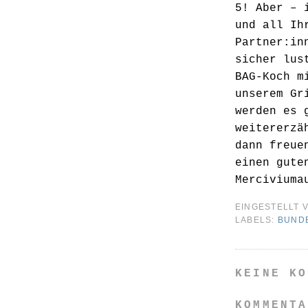
5! Aber – 
und all Ih
Partner:in
sicher lus
BAG-Koch m
unserem Gr
werden es 
weitererzä
dann freue
einen gute
Merciviuma
EINGESTELLT 
LABELS:
BUND
KEINE KO
KOMMENTA