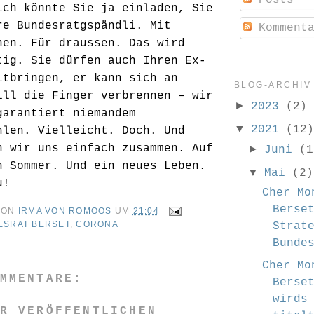
ich könnte Sie ja einladen, Sie
re Bundesratgspändli. Mit
Kommenta
nen. Für draussen. Das wird
tig. Sie dürfen auch Ihren Ex-
itbringen, er kann sich an
BLOG-ARCHIV
ill die Finger verbrennen – wir
►
2023
(2)
garantiert niemandem
▼
2021
(12)
hlen. Vielleicht. Doch. Und
n wir uns einfach zusammen. Auf
►
Juni
(1
n Sommer. Und ein neues Leben.
▼
Mai
(2)
u!
Cher Mo
Berse
VON
IRMA VON ROMOOS
UM
21:04
ESRAT BERSET
,
CORONA
Strat
Bunde
Cher Mo
MMENTARE:
Berse
wirds
R VERÖFFENTLICHEN