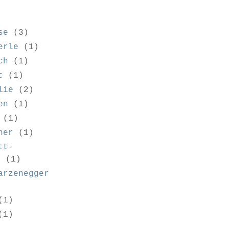
se
(3)
erle
(1)
ch
(1)
c
(1)
lie
(2)
en
(1)
(1)
ner
(1)
tt-
e
(1)
arzenegger
(1)
(1)