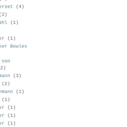
erset
(4)
(2)
ahl
(1)
er
(1)
ker Bowles
 von
(2)
mann
(3)
(2)
hmann
(1)
(1)
er
(1)
er
(1)
er
(1)