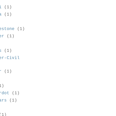
i
(1)
a
(1)
estone
(1)
er
(1)
s
(1)
er-Civil
r
(1)
1)
rdot
(1)
ars
(1)
(1)