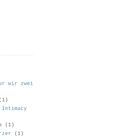
ur wir zwei
(1)
 Intimacy
a
(1)
rzer
(1)