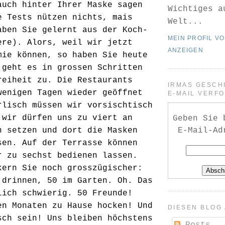
auch hinter Ihrer Maske sagen
Wichtiges a
e Tests nützen nichts, mais
Welt...
aben Sie gelernt aus der Koch-
MEIN PROFIL V
ere). Alors, weil wir jetzt
ANZEIGEN
mie können, so haben Sie heute
 geht es in grossen Schritten
reiheit zu. Die Restaurants
IRMAS GESCH
wenigen Tagen wieder geöffnet
E-MAIL VERF
rlisch müssen wir vorsischtisch
 wir dürfen uns zu viert an
Geben Sie 
h setzen und dort die Masken
E-Mail-Ad
sen. Auf der Terrasse können
r zu sechst bedienen lassen.
kern Sie noch grosszügischer:
 drinnen, 50 im Garten. Oh. Das
lich schwierig. 50 Freunde!
en Monaten zu Hause hocken! Und
DIESEN BLOG
sch sein! Uns bleiben höchstens
Posts