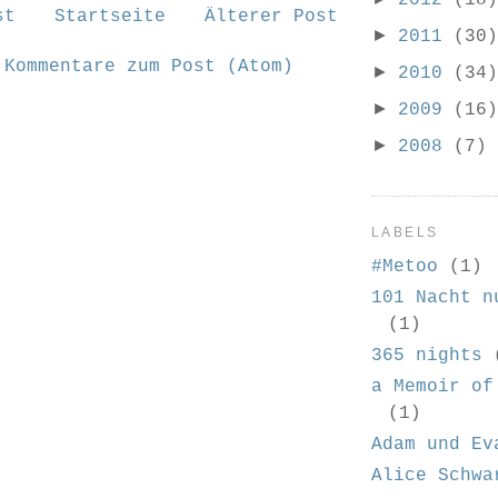
2012
(18)
st
Startseite
Älterer Post
►
2011
(30)
n
Kommentare zum Post (Atom)
►
2010
(34)
►
2009
(16)
►
2008
(7)
LABELS
#Metoo
(1)
101 Nacht n
(1)
365 nights
a Memoir of
(1)
Adam und Ev
Alice Schwa