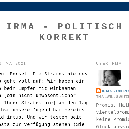
IRMA - POLITISCH
KORREKT
6. MAI 2021
ÜBER IRMA
eur Berset. Die Strateschie des
s geht voll auf: Wir haben ein
o beim Impfen mit wirksamen
IRMA VON R
n (ein nicht unwesentlicher
THALWIL, SWIT
l Ihrer Strateschie) an den Tag
Promis, Hal
lbst unsere Jugend hat bereits
Viertelprom
id intus. Und wir testen seit
keine Promi
ests zur Verfügung stehen (Sie
Glück passi