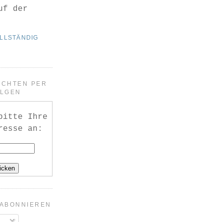
uf der
OLLSTÄNDIG
ICHTEN PER
OLGEN
bitte Ihre
resse an:
 ABONNIEREN