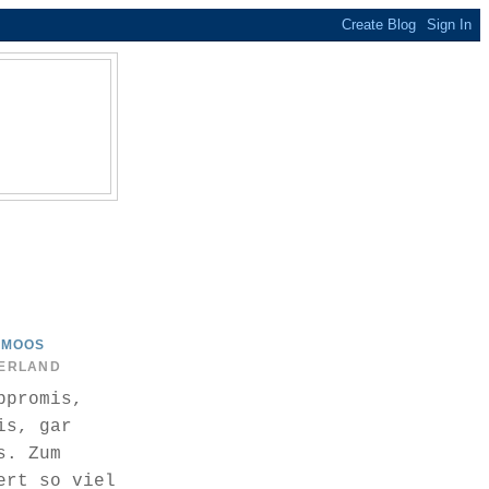
OMOOS
ZERLAND
bpromis,
is, gar
s. Zum
ert so viel