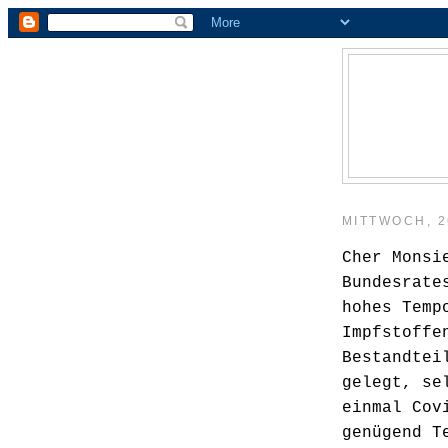
MITTWOCH, 2
Cher Monsi
Bundesrate
hohes Temp
Impfstoffe
Bestandtei
gelegt, se
einmal Cov
genügend T