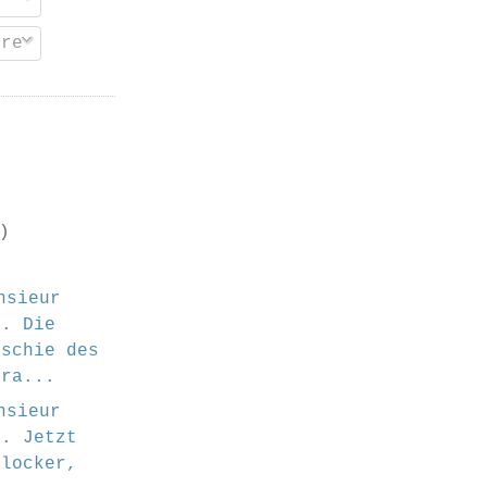
re
)
nsieur
t. Die
eschie des
sra...
nsieur
t. Jetzt
 locker,