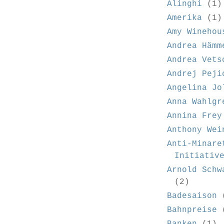
Alinghi
(1)
Amerika
(1)
Amy Winehou
Andrea Hämm
Andrea Vets
Andrej Peji
Angelina Jo
Anna Wahlgr
Annina Frey
Anthony Wei
Anti-Minare
Initiativ
Arnold Schw
(2)
Badesaison
Bahnpreise
Banken
(1)