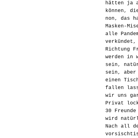
hätten ja 
können, di
non, das h
Masken-Mis
alle Pande
verkündet,
Richtung F
werden in 
sein, natü
sein, aber
einen Tisc
fallen las
wir uns ga
Privat loc
30 Freunde
wird natür
Nach all d
vorsischti