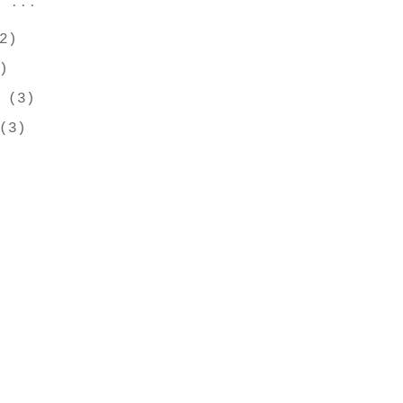
t ...
2)
)
r
(3)
(3)